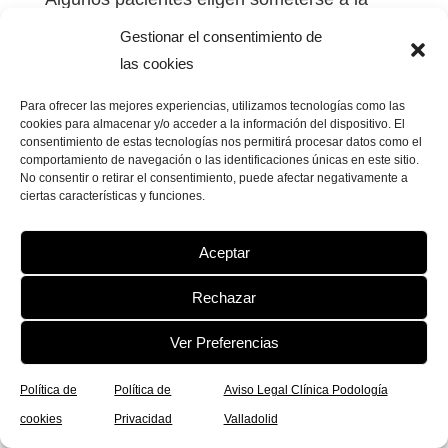
cirugía durante períodos específicos del
Gestionar el consentimiento de
año, como el invierno, para minimizar la
las cookies
interrupción de actividades al aire libre y
Para ofrecer las mejores experiencias, utilizamos tecnologías como las
cookies para almacenar y/o acceder a la información del dispositivo. El
aprovechar la temporada de calzado
consentimiento de estas tecnologías nos permitirá procesar datos como el
cerrado, facilitando la protección del pie
comportamiento de navegación o las identificaciones únicas en este sitio.
No consentir o retirar el consentimiento, puede afectar negativamente a
durante la recuperación.
ciertas características y funciones.
6.
Paciencia y Preparación Mental
: La
Aceptar
decisión de la cirugía también implica
Rechazar
paciencia y preparación mental. Asegúrate
de estar mentalmente listo para enfrentar el
Ver Preferencias
proceso de recuperación, seguir las
Política de
Política de
Aviso Legal Clínica Podología
recomendaciones postoperatorias y
cookies
Privacidad
Valladolid
comprometerte con el cuidado continuo de