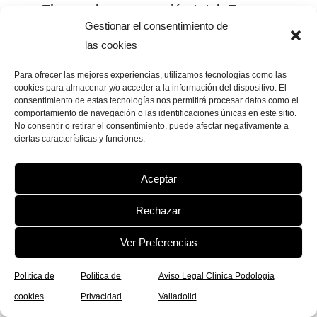
–
Tiempo de recuperación total:
En
Gestionar el consentimiento de
general, la recuperación completa de una
las cookies
fractura de los sesamoideos puede llevar
varias semanas o incluso meses.
Para ofrecer las mejores experiencias, utilizamos tecnologías como las
cookies para almacenar y/o acceder a la información del dispositivo. El
consentimiento de estas tecnologías nos permitirá procesar datos como el
comportamiento de navegación o las identificaciones únicas en este sitio.
No consentir o retirar el consentimiento, puede afectar negativamente a
ciertas características y funciones.
Aceptar
Rechazar
Ver Preferencias
Política de
Política de
Aviso Legal Clínica Podología
cookies
Privacidad
Valladolid