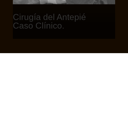
Cirugía del Antepié
Caso Clínico.
Revisión de cirugía de antepié para corrección de
hallux valgus severo y deformidad del segundo
dedo.
En febrero de 2018, se realizó una cirugía de
antepié para corregir un
hallux valgus severo
(conocido comúnmente como juanete) y la
deformidad del segundo dedo. Esta intervención
quirúrgica se llevó a cabo mediante una técnica