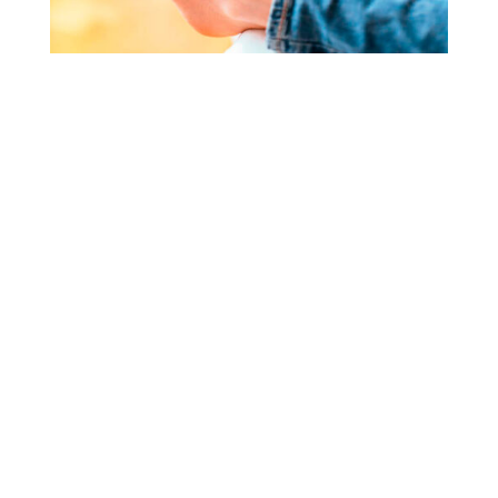
En el caso de la
cirugía de hallux valgus severo
y deformidad del segundo dedo
, una revisión
periódica garantiza que la alineación del pie se
mantenga adecuada y que el paciente recupere
su calidad de vida sin dolores ni molestias
innecesarios.
Si necesitas más información sobre la
revisión de
cirugías de antepié
o estás considerando una
intervención para corregir un juanete u otras
deformidades del pie, no dudes en
contactar a
nuestro equipo de especialistas en cirugía
ortopédica
. Estamos aquí para ayudarte a
recuperar la salud de tus pies y mejorar tu