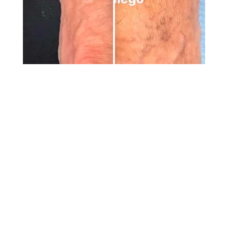
El tiempo de recuperación postoperatoria fue de 6
semanas, periodo en el que el paciente siguió un
protocolo de rehabilitación y cuidados específicos
para asegurar una correcta cicatrización y la
adaptación del pie a su nueva forma.
Durante estas semanas, es fundamental evitar
esfuerzos físicos que puedan comprometer la
fijación interna y seguir las indicaciones del
equipo médico en cuanto a movilidad y cuidados
de la zona operada.